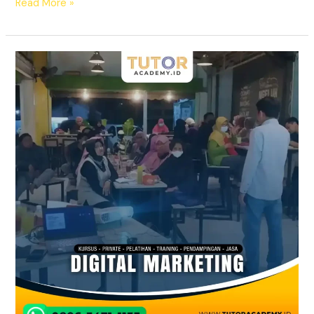
Read More »
Terpercaya!
WA
0896-
3471-
1133,
Kursus
Digital
Marketing
Kota
Pasuruan,
TutorAcademy.id