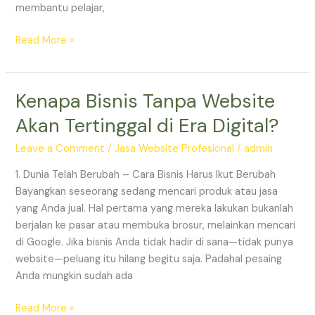
membantu pelajar,
Read More »
Kenapa Bisnis Tanpa Website
Kenapa
Bisnis
Akan Tertinggal di Era Digital?
Tanpa
Website
Leave a Comment
/
Jasa Website Profesional
/
admin
Akan
1. Dunia Telah Berubah – Cara Bisnis Harus Ikut Berubah
Tertinggal
Bayangkan seseorang sedang mencari produk atau jasa
di
yang Anda jual. Hal pertama yang mereka lakukan bukanlah
Era
berjalan ke pasar atau membuka brosur, melainkan mencari
Digital?
di Google. Jika bisnis Anda tidak hadir di sana—tidak punya
website—peluang itu hilang begitu saja. Padahal pesaing
Anda mungkin sudah ada
Read More »