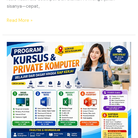
sisanya—cepat,
Read More »
Program
Kursus
&
Private
Komputer
Microsoft
Office
Pasuruan
Kota