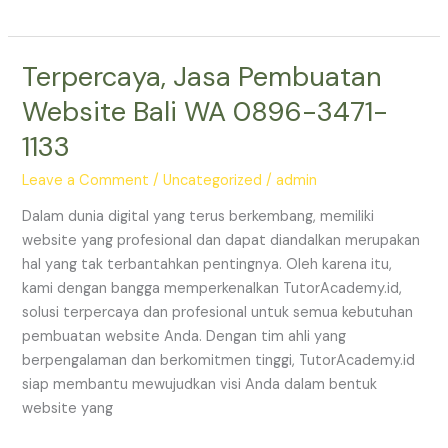
Terpercaya, Jasa Pembuatan
Terpercaya,
Jasa
Website Bali WA 0896-3471-
Pembuatan
1133
Website
Bali
Leave a Comment
/
Uncategorized
/
admin
WA
0896-
Dalam dunia digital yang terus berkembang, memiliki
3471-
website yang profesional dan dapat diandalkan merupakan
1133
hal yang tak terbantahkan pentingnya. Oleh karena itu,
kami dengan bangga memperkenalkan TutorAcademy.id,
solusi terpercaya dan profesional untuk semua kebutuhan
pembuatan website Anda. Dengan tim ahli yang
berpengalaman dan berkomitmen tinggi, TutorAcademy.id
siap membantu mewujudkan visi Anda dalam bentuk
website yang