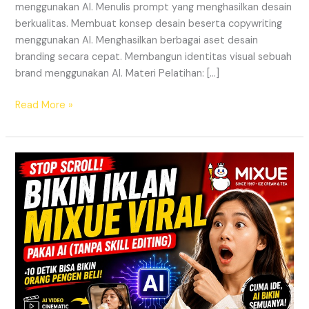
menggunakan AI. Menulis prompt yang menghasilkan desain
berkualitas. Membuat konsep desain beserta copywriting
menggunakan AI. Menghasilkan berbagai aset desain
branding secara cepat. Membangun identitas visual sebuah
brand menggunakan AI. Materi Pelatihan: […]
Read More »
90%
Orang
Bikin
Konten
Itu
Salah.
Ini
Cara
Bikin
Iklan