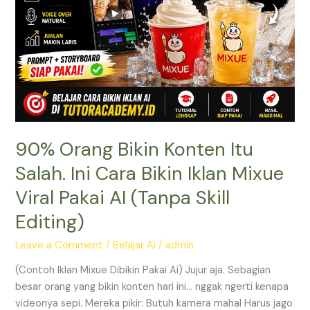
Mixue
Viral
Pakai
AI
(Tanpa
Skill
Editing)
90% Orang Bikin Konten Itu
Salah. Ini Cara Bikin Iklan Mixue
Viral Pakai AI (Tanpa Skill
Editing)
Leave a Comment
/
Belajar Ai
/
admin
(Contoh Iklan Mixue Dibikin Pakai Ai) Jujur aja. Sebagian
besar orang yang bikin konten hari ini… nggak ngerti kenapa
videonya sepi. Mereka pikir: Butuh kamera mahal Harus jago