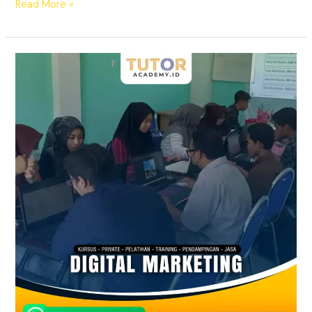
Read More »
Langsung
Praktik!
WA
0896-
3471-
1133,
Kursus
Digital
Marketing
Kota
Pasuruan,
TutorAcademy.id