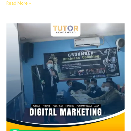
Read More »
Terbaik!
WA
0896-
3471-
1133,
Kursus
Digital
Marketing
Kota
Pasuruan,
TutorAcademy.id