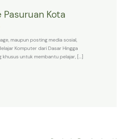
e Pasuruan Kota
n
page, maupun posting media sosial,
elajar Komputer dari Dasar Hingga
g khusus untuk membantu pelajar, […]