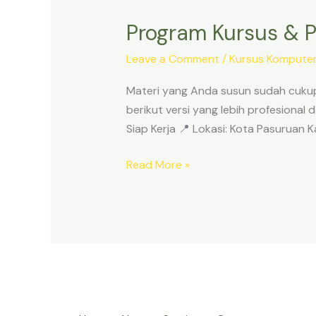
Kursus
Program Kursus & P
&
Private
Leave a Comment
/
Kursus Kompute
Komputer
Microsoft
Materi yang Anda susun sudah cukup 
Office
berikut versi yang lebih profesiona
Pasuruan
Siap Kerja 📍 Lokasi: Kota Pasuruan
Kota
Read More »