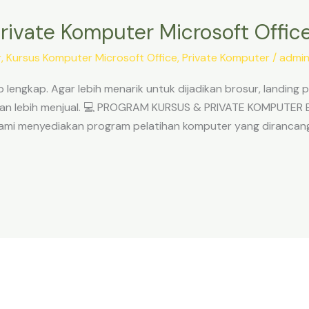
rivate Komputer Microsoft Offic
r
,
Kursus Komputer Microsoft Office
,
Private Komputer
/
admi
lengkap. Agar lebih menarik untuk dijadikan brosur, landing 
l dan lebih menjual. 💻 PROGRAM KURSUS & PRIVATE KOMPUTER B
 Kami menyediakan program pelatihan komputer yang dirancan