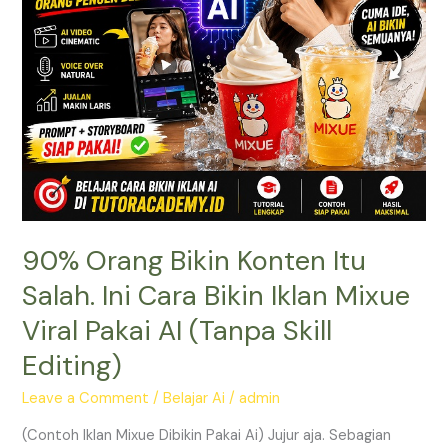
Bikin
Iklan
Mixue
Viral
Pakai
AI
(Tanpa
Skill
Editing)
90% Orang Bikin Konten Itu
Salah. Ini Cara Bikin Iklan Mixue
Viral Pakai AI (Tanpa Skill
Editing)
Leave a Comment
/
Belajar Ai
/
admin
(Contoh Iklan Mixue Dibikin Pakai Ai) Jujur aja. Sebagian