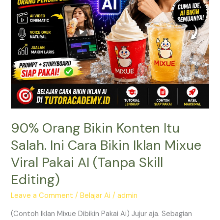
Bikin
Iklan
Mixue
Viral
Pakai
AI
(Tanpa
Skill
Editing)
90% Orang Bikin Konten Itu
Salah. Ini Cara Bikin Iklan Mixue
Viral Pakai AI (Tanpa Skill
Editing)
Leave a Comment
/
Belajar Ai
/
admin
(Contoh Iklan Mixue Dibikin Pakai Ai) Jujur aja. Sebagian