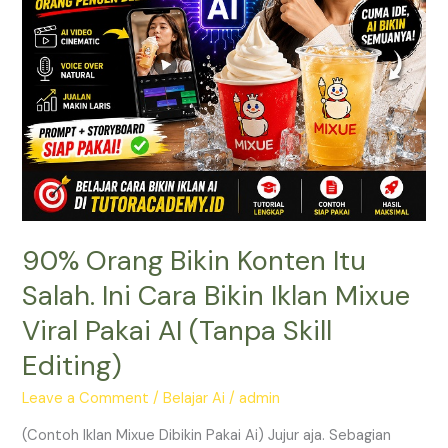
Bikin
Iklan
Mixue
Viral
Pakai
AI
(Tanpa
Skill
Editing)
90% Orang Bikin Konten Itu
Salah. Ini Cara Bikin Iklan Mixue
Viral Pakai AI (Tanpa Skill
Editing)
Leave a Comment
/
Belajar Ai
/
admin
(Contoh Iklan Mixue Dibikin Pakai Ai) Jujur aja. Sebagian