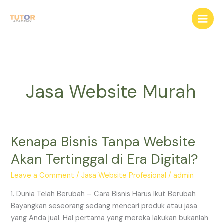
Skip
to
content
Jasa Website Murah
Kenapa Bisnis Tanpa Website
Kenapa
Bisnis
Akan Tertinggal di Era Digital?
Tanpa
Website
Leave a Comment
/
Jasa Website Profesional
/
admin
Akan
1. Dunia Telah Berubah – Cara Bisnis Harus Ikut Berubah
Tertinggal
Bayangkan seseorang sedang mencari produk atau jasa
di
yang Anda jual. Hal pertama yang mereka lakukan bukanlah
Era