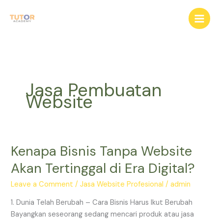
Skip
to
content
Jasa Pembuatan
Website
Kenapa Bisnis Tanpa Website
Kenapa
Bisnis
Akan Tertinggal di Era Digital?
Tanpa
Website
Leave a Comment
/
Jasa Website Profesional
/
admin
Akan
1. Dunia Telah Berubah – Cara Bisnis Harus Ikut Berubah
Tertinggal
Bayangkan seseorang sedang mencari produk atau jasa
di