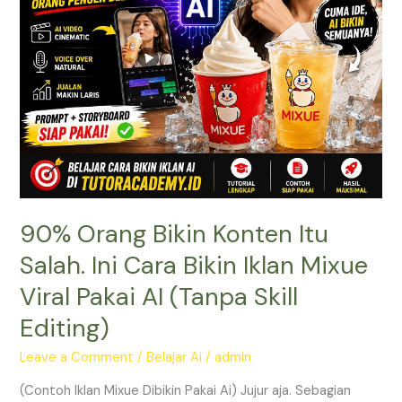
Bikin
Iklan
Mixue
Viral
Pakai
AI
(Tanpa
Skill
Editing)
90% Orang Bikin Konten Itu
Salah. Ini Cara Bikin Iklan Mixue
Viral Pakai AI (Tanpa Skill
Editing)
Leave a Comment
/
Belajar Ai
/
admin
(Contoh Iklan Mixue Dibikin Pakai Ai) Jujur aja. Sebagian